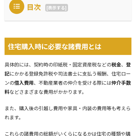
目次
[
表示する
]
住宅購入時に必要な諸費用とは
具体的には、契約時の印紙税・固定資産税などの
税金
、
登
記
にかかる登録免許税や司法書士に支払う報酬、住宅ロー
ンの
借入費用
、不動産業者の仲介を受ける際には
仲介手数
料
などさまざまな費用がかかります。
また、購入後の引越し費用や家具・内装の費用等も考えら
れます。
これらの諸費用の総額がいくらになるかは住宅の種類や購